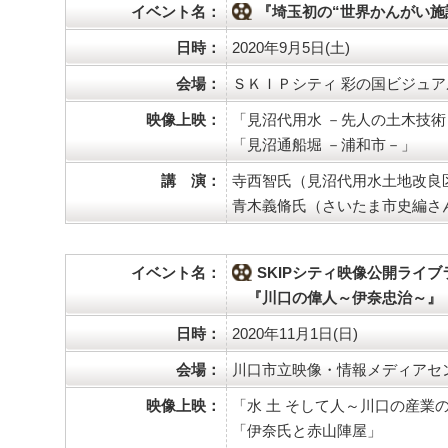
イベント名：
『埼玉初の“世界かんがい施
日時：
2020年9月5日(土)
会場：
ＳＫＩＰシティ 彩の国ビジュア
映像上映：
「見沼代用水 －先人の土木技術
「見沼通船堀 －浦和市－」
講 演：
寺西智氏（見沼代用水土地改良区
青木義脩氏（さいたま市史編さ
イベント名：
SKIPシティ映像公開ライ
『川口の偉人～伊奈忠治～』
日時：
2020年11月1日(日)
会場：
川口市立映像・情報メディアセ
映像上映：
「水 土 そして人～川口の産業
「伊奈氏と赤山陣屋」