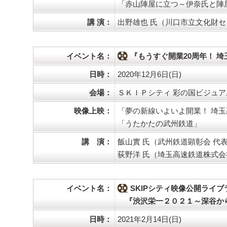
「赤山陣屋に立つ～伊奈氏と陣
講 演：
出野雄也 氏（川口市立文化財
イベント名：
『もうすぐ開業20周年！ 
日時：
2020年12月6日(日)
会場：
ＳＫＩＰシティ 彩の国ビジュア
映像上映：
「夢の新線いよいよ開業！ 埼
「うたかたの武州鉄道」
講 演：
飯山實 氏（武州鉄道顕彰会 代
荻野洋 氏（埼玉高速鉄道株式会
イベント名：
SKIPシティ映像公開ライ
『渋沢栄一２０２１～深谷か
日時：
2021年2月14日(日)